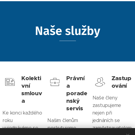
Naše služby
Kolekti
Právní
Zastup
vní
a
ování
smlouv
porade
Naše členy
a
nský
zastupujeme
servis
Ke konci každého
nejen při
roku
Našim členům
jednáních se
vyjednáváme se
poskytujeme
zaměstnavatelem