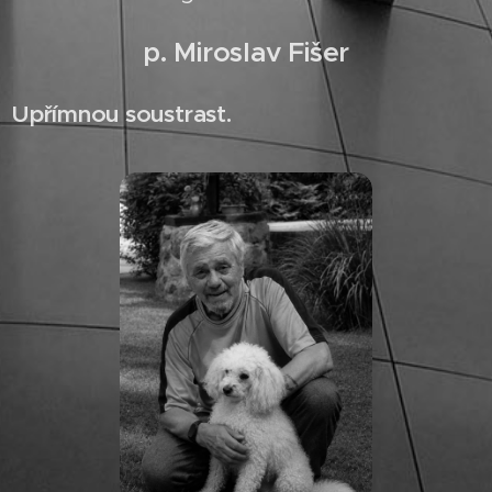
p. Miroslav Fišer
Upřímnou soustrast.