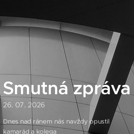
Smutná zpráva
26. 07. 2026
Dnes nad ránem nás navždy opustil
kamarád a kolega