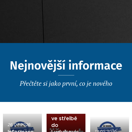
Nejnovější informace
Přečtěte si jako první, co je nového
25.05.2026
Zveme Vás
na soutěž
ve střelbě
do
26.07.2026
Informace
Ludvíkovic
12.05.2026