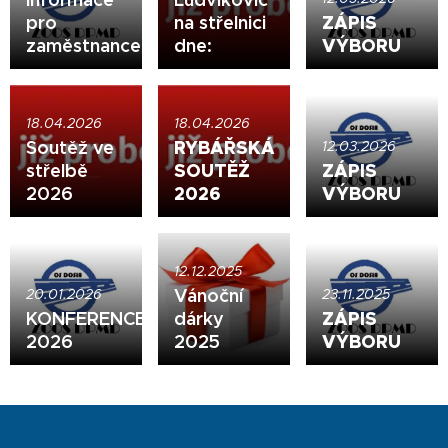
pro
na střelnici
ZÁPIS
zaměstnance
dne:
VÝBORU
18.04.2026
18.04.2026
Soutěž ve
RYBÁŘSKÁ
12.03.2026
střelbě
SOUTĚŽ
ZÁPIS
2026
2026
VÝBORU
12.12.2025
Vánoční
20.01.2026
23.11.2025
KONFERENCE
dárky
ZÁPIS
2026
2025
VÝBORU