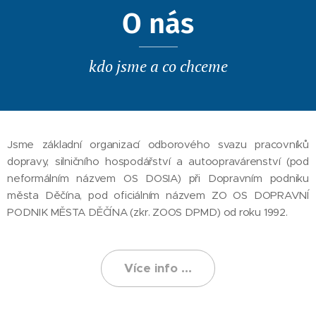
O nás
kdo jsme a co chceme
Jsme základní organizací odborového svazu pracovníků
dopravy, silničního hospodářství a autoopravárenství (pod
neformálním názvem OS DOSIA) při Dopravním podniku
města Děčína, pod oficiálním názvem ZO OS DOPRAVNÍ
PODNIK MĚSTA DĚČÍNA (zkr. ZOOS DPMD) od roku 1992.
Více info ...