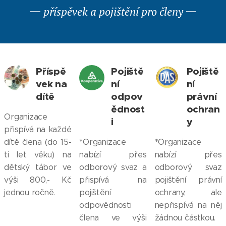
příspěvek a pojištění pro členy
Příspě
Pojiště
Pojiště
vek na
ní
ní
dítě
odpov
právní
ědnost
ochran
Organizace
i
y
přispívá na každé
dítě člena (do 15-
*Organizace
*Organizace
ti let věku) na
nabízí přes
nabízí přes
dětský tábor ve
odborový svaz a
odborový svaz
výši 800,- Kč
přispívá na
pojištění právní
jednou ročně.
pojištění
ochrany, ale
odpovědnosti
nepřispívá na něj
člena ve výši
žádnou částkou.