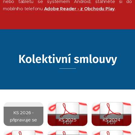
nebo tabletu se systémem Android, stáhněte si do
mobilního telefonu
Adobe Reader - z Obchodu Play
.
Kolektivní smlouvy
KS 2026 -
připravuje se
KS 2025
KS 2024