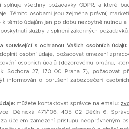
í splňuje všechny požadavky GDPR, a které bu
aje. Těmito osobami jsou zejména právní, market
up k těmto údajům jen po dobu nezbytně nutnou a
poskytnutí služby a splnění zákonných požadavků.
a související s ochranou Vašich osobních údajů
 doplnit osobní údaje, požadovat omezení zpracová
acování osobních údajů (dozorovému orgánu, kter
lk. Sochora 27, 170 00 Praha 7), požadovat p
ýt informován o porušení zabezpečení osobních
 údaje:
můžete kontaktovat správce na emailu:
zv
ávce: Dělnická 471/106, 405 02 Děčín 6. Sprá
i za účelem zamezení přístupu neoprávněným o