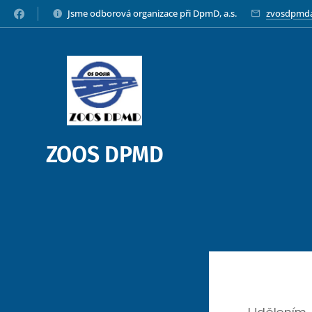
Jsme odborová organizace při DpmD, a.s.
zvosdpmd
ZOOS DPMD