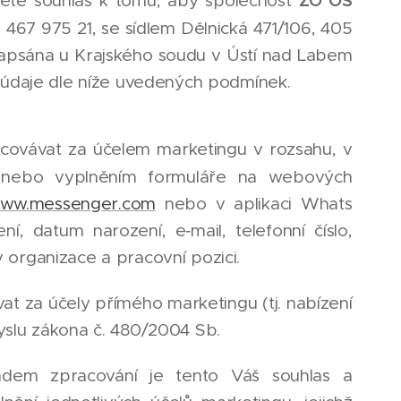
ZO OS
ete souhlas k tomu, aby společnost
Ič: 467 975 21, se sídlem Dělnická 471/106, 405
 zapsána u Krajského soudu v Ústí nad Labem
í údaje dle níže uvedených podmínek.
ovávat za účelem marketingu v rozsahu, v
em nebo vyplněním formuláře na webových
ww.messenger.com
nebo v aplikaci Whats
 datum narození, e‐mail, telefonní číslo,
 organizace a pracovní pozici.
t za účely přímého marketingu (tj. nabízení
yslu zákona č. 480/2004 Sb.
adem zpracování je tento Váš souhlas a