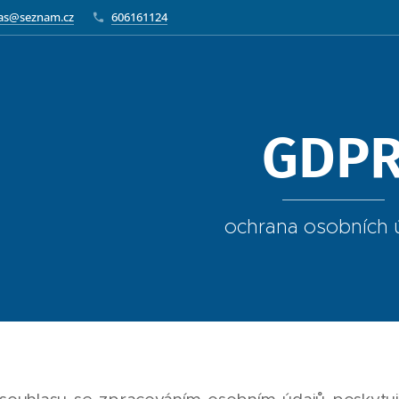
as@seznam.cz
606161124
GDP
ochrana osobních 