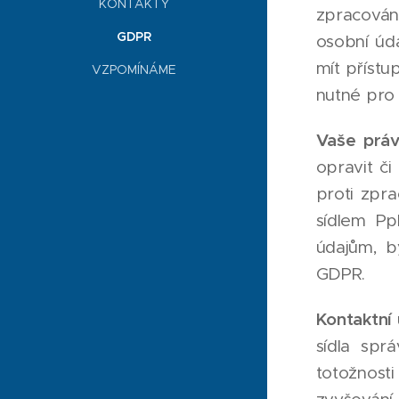
KONTAKTY
zpracován
GDPR
osobní úd
mít příst
VZPOMÍNÁME
nutné pro 
Vaše práv
opravit či
proti zpr
sídlem Pp
údajům, b
GDPR.
Kontaktní
sídla spr
totožnost