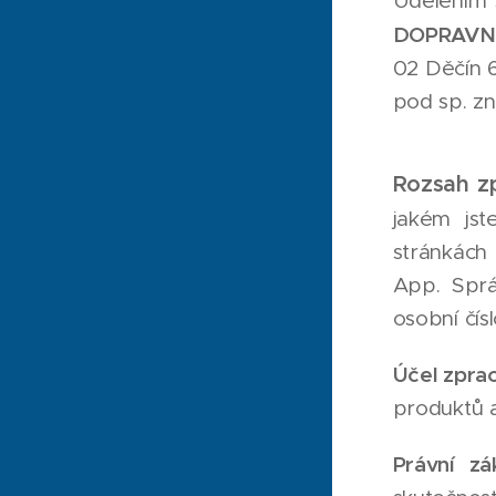
Udělením 
DOPRAVNÍ
02 Děčín 6
pod sp. zn
Rozsah zp
jakém jst
stránkác
App. Sprá
osobní čís
Účel zpra
produktů a
Právní zá