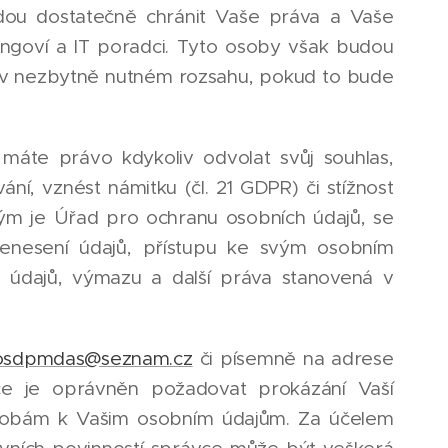
dou dostatečně chránit Vaše práva a Vaše
ingoví a IT poradci. Tyto osoby však budou
 v nezbytně nutném rozsahu, pokud to bude
:
máte právo kdykoliv odvolat svůj souhlas,
ní, vznést námitku (čl. 21 GDPR) či stížnost
ým je Úřad pro ochranu osobních údajů, se
řenesení údajů, přístupu ke svým osobním
 údajů, výmazu a další práva stanovená v
osdpmdas@seznam.cz
či písemně na adrese
vce je oprávněn požadovat prokázání Vaší
sobám k Vašim osobním údajům. Za účelem