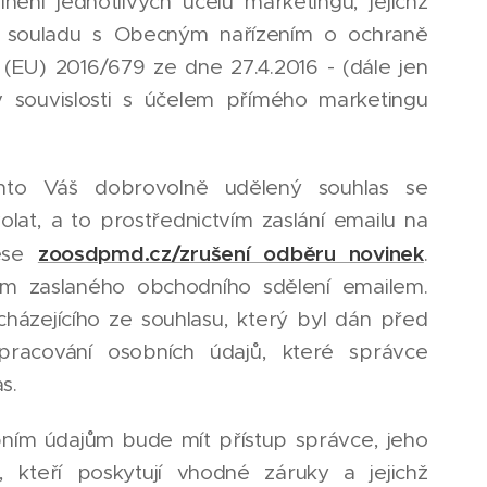
ění jednotlivých účelů marketingu, jejichž
y v souladu s Obecným nařízením o ochraně
(EU) 2016/679 ze dne 27.4.2016 - (dále jen
 souvislosti s účelem přímého marketingu
to Váš dobrovolně udělený souhlas se
at, a to prostřednictvím zaslání emailu na
zoosdpmd.cz/zrušení odběru novinek
ese
.
m zaslaného obchodního sdělení emailem.
házejícího ze souhlasu, který byl dán před
pracování osobních údajů, které správce
s.
ním údajům bude mít přístup správce, jeho
 kteří poskytují vhodné záruky a jejichž