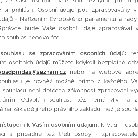
t, že Vaše osobní údaje jsou nezbytné pro napln
e si přihlásili. Osobní údaje jsou zpracováván
údajů - Nařízením Evropského parlamentu a rady 
Správce bude Vaše osobní údaje zpracovávat v
to souhlas neodvoláte.
 souhlasu se zpracováním osobních údajů:
ten
ím osobních údajů můžete kdykoli bezplatně odvol
vosdpmdas@seznam.cz
nebo na webové adr
souhlasu je rovněž možné přímo z každého Vá
 souhlasu není dotčena zákonnost zpracování vyc
láním. Odvolání souhlasu též nemá vliv na z
 na základě jiného právního základu, než je souhla
řístupem k Vaším osobním údajům:
k Vašim osob
ci a případně též třetí osoby - zpracovatelé,