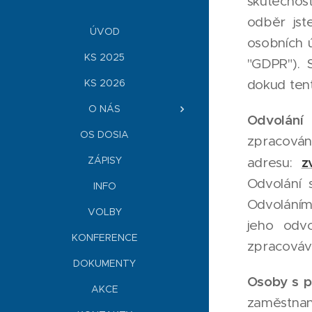
skutečnos
odběr jst
ÚVOD
osobních 
KS 2025
"GDPR"). 
KS 2026
dokud ten
O NÁS
Odvolání
OS DOSIA
zpracován
ZÁPISY
z
adresu:
Odvolání 
INFO
Odvoláním
VOLBY
jeho odvo
KONFERENCE
zpracovává
DOKUMENTY
Osoby s p
AKCE
zaměstnan