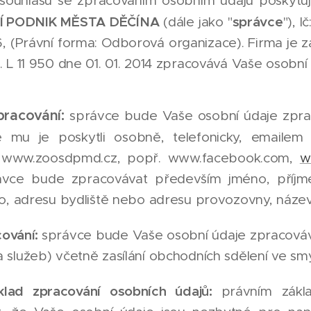
souhlasu se zpracováním osobním údajů poskytuj
 PODNIK MĚSTA DĚČÍNA
správce
(dále jako "
"), 
, (Právní forma: Odborová organizace). Firma je
. L 11 950 dne 01. 01. 2014 zpracovává Vaše osobn
racování:
správce bude Vaše osobní údaje zprac
e mu je poskytli osobně, telefonicky, email
h www.zoosdpmd.cz, popř. www.facebook.com,
w
vce bude zpracovávat především jméno, příjmení,
lo, adresu bydliště nebo adresu provozovny, název
cování:
správce bude Vaše osobní údaje zpracováva
 služeb) včetně zasílání obchodních sdělení ve sm
klad zpracování osobních údajů:
právním zákl