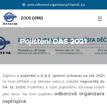
Jsme odborová organizace při DpmD, a.s.
ZOOS DPMD
Pojištění
DAS 2021
04.11.2020
Zájemci
o pojištění u D.A.S. (právní ochrana) na rok 2021
se musí přihlásit u p. Matase nebo p. Vašáka
nejpozději do
04. 12. 2020
. Podmínky a výše pojistného zůstávají stejné
odborová organizace
jako letos. Na toto pojištění
nepřispívá
.