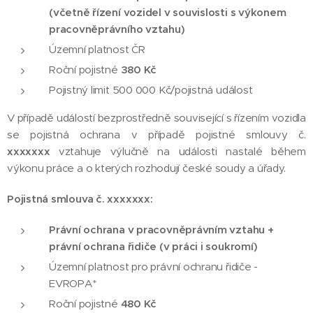
(včetně řízení vozidel v souvislosti s výkonem
pracovněprávního vztahu)
Územní platnost ČR
Roční pojistné
380 Kč
Pojistný limit 500 000 Kč/pojistná událost
V případě událostí bezprostředně související s řízením vozidla
se pojistná ochrana v případě pojistné smlouvy č.
xxxxxxx
vztahuje výlučně na události nastalé během
výkonu práce a o kterých rozhodují české soudy a úřady.
Pojistná smlouva č. xxxxxxx:
Právní ochrana v pracovněprávním vztahu +
právní ochrana řidiče (v práci i soukromí)
Územní platnost pro právní ochranu řidiče -
EVROPA*
Roční pojistné
480 Kč