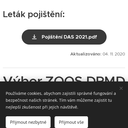
Leták pojištění:
Pojištění DAS 2021.pdf
Aktualizováno:
04. 11. 2020
Výbor ZOOS DPMD
Používáme cookies, abychom zajistili správné fungování a
bezpečnost našich stránek. Tím vám můžeme zajistit tu
nejlepší zkušenost při jejich návštěvě.
Share
Přijmout nezbytné
Přijmout vše