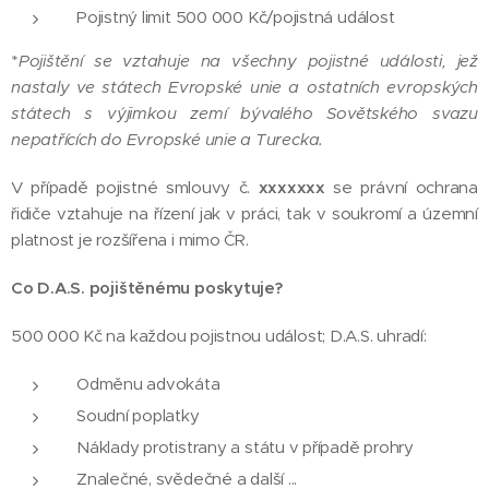
Pojistný limit 500 000 Kč/pojistná událost
*
Pojištění se vztahuje na všechny pojistné události, jež
nastaly ve státech Evropské unie a ostatních evropských
státech s výjimkou zemí bývalého Sovětského svazu
nepatřících do Evropské unie a Turecka.
V případě pojistné smlouvy č.
xxxxxxx
se právní ochrana
řidiče vztahuje na řízení jak v práci, tak v soukromí a územní
platnost je rozšířena i mimo ČR.
Co D.A.S. pojištěnému poskytuje?
500 000 Kč na každou pojistnou událost; D.A.S. uhradí:
Odměnu advokáta
Soudní poplatky
Náklady protistrany a státu v případě prohry
Znalečné, svědečné a další ...