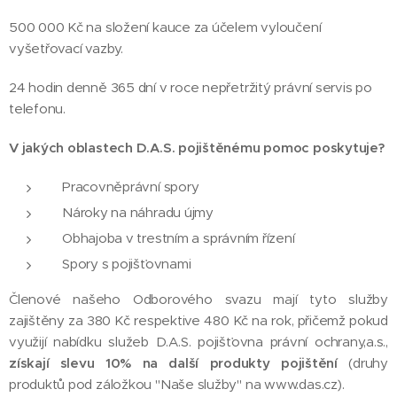
500 000 Kč na složení kauce za účelem vyloučení
vyšetřovací vazby.
24 hodin denně 365 dní v roce nepřetržitý právní servis po
telefonu.
V jakých oblastech D.A.S. pojištěnému pomoc poskytuje?
Pracovněprávní spory
Nároky na náhradu újmy
Obhajoba v trestním a správním řízení
Spory s pojišťovnami
Členové našeho Odborového svazu mají tyto služby
zajištěny za 380 Kč respektive 480 Kč na rok, přičemž pokud
využijí nabídku služeb D.A.S. pojišťovna právní ochrany,a.s.,
získají slevu 10% na další produkty pojištění
(druhy
produktů pod záložkou "Naše služby" na www.das.cz).