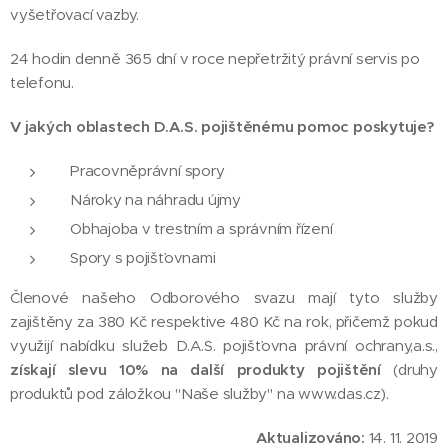
vyšetřovací vazby.
24 hodin denně 365 dní v roce nepřetržitý právní servis po
telefonu.
V jakých oblastech D.A.S. pojištěnému pomoc poskytuje?
Pracovněprávní spory
Nároky na náhradu újmy
Obhajoba v trestním a správním řízení
Spory s pojišťovnami
Členové našeho Odborového svazu mají tyto služby
zajištěny za 380 Kč respektive 480 Kč na rok, přičemž pokud
využijí nabídku služeb D.A.S. pojišťovna právní ochrany,a.s.,
získají slevu 10% na další produkty pojištění
(druhy
produktů pod záložkou "Naše služby" na www.das.cz).
Aktualizováno:
14. 11. 2019