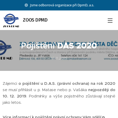
Jsme odborová organizace při DpmD, a.s.
ZOOS DPMD
Pojištění
DAS 2020
19.11.2019
Zájemci
o pojištění u D.A.S. (právní ochrana) na rok 2020
se musí přihlásit u p. Matase nebo p. Vašáka
nejpozději do
10. 12. 2019
. Podmínky a výše pojistného zůstávají stejné
jako letos.
Více informací k pojištění právní ochrany Vám sdělí
p.