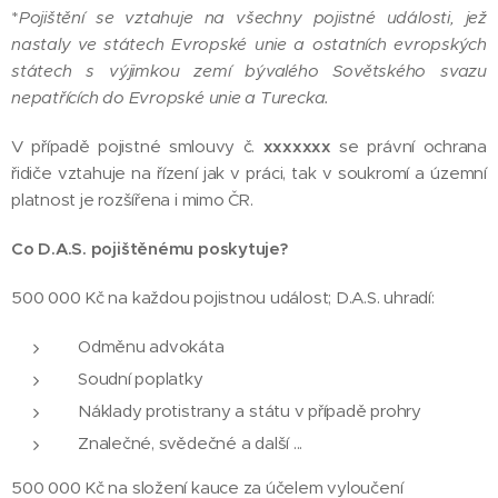
*
Pojištění se vztahuje na všechny pojistné události, jež
nastaly ve státech Evropské unie a ostatních evropských
státech s výjimkou zemí bývalého Sovětského svazu
nepatřících do Evropské unie a Turecka.
V případě pojistné smlouvy č.
xxxxxxx
se právní ochrana
řidiče vztahuje na řízení jak v práci, tak v soukromí a územní
platnost je rozšířena i mimo ČR.
Co D.A.S. pojištěnému poskytuje?
500 000 Kč na každou pojistnou událost; D.A.S. uhradí:
Odměnu advokáta
Soudní poplatky
Náklady protistrany a státu v případě prohry
Znalečné, svědečné a další ...
500 000 Kč na složení kauce za účelem vyloučení