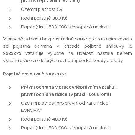
pracovněprávního vztahu)
Územní platnost ČR
Roční pojistné
380 Kč
Pojistný limit 500 000 Kč/pojistná událost
V případě událostí bezprostředně související s řízením vozidla
se pojistná ochrana v případě pojistné smlouvy č.
xxxxxxx
vztahuje výlučně na události nastalé během
výkonu práce a o kterých rozhodují české soudy a úřady.
Pojistná smlouva č. xxxxxxx:
Právní ochrana v pracovněprávním vztahu +
právní ochrana řidiče (v práci i soukromí)
Územní platnost pro právní ochranu řidiče -
EVROPA*
Roční pojistné
480 Kč
Pojistný limit 500 000 Kč/pojistná událost