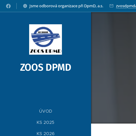
Jsme odborová organizace při DpmD, a.s.
zvosdpmd
ZOOS DPMD
ÚVOD
KS 2025
KS 2026