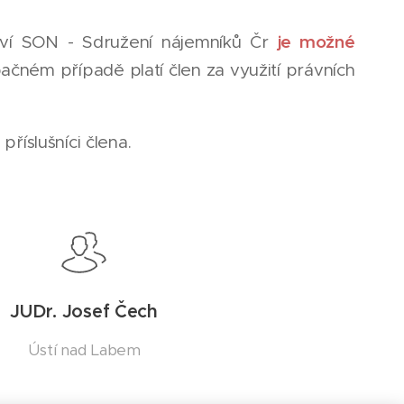
je možné
ství SON - Sdružení nájemníků Čr
pačném případě platí člen za využití právních
říslušníci člena.
JUDr. Josef Čech
Ústí nad Labem