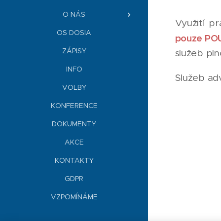
O NÁS
Využití p
OS DOSIA
pouze PO
ZÁPISY
služeb pln
INFO
Služeb adv
VOLBY
KONFERENCE
DOKUMENTY
AKCE
KONTAKTY
GDPR
VZPOMÍNÁME