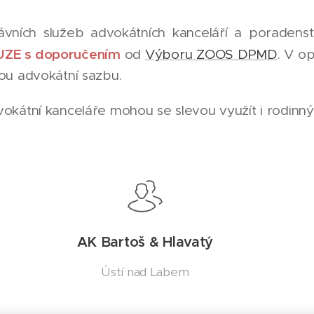
rávních služeb advokátních kanceláří a poraden
UZE s doporučením
od
Výboru ZOOS DPMD
. V o
ou advokátní sazbu.
okátní kanceláře mohou se slevou využít i rodinný p
AK Bartoš & Hlavatý
Ústí nad Labem