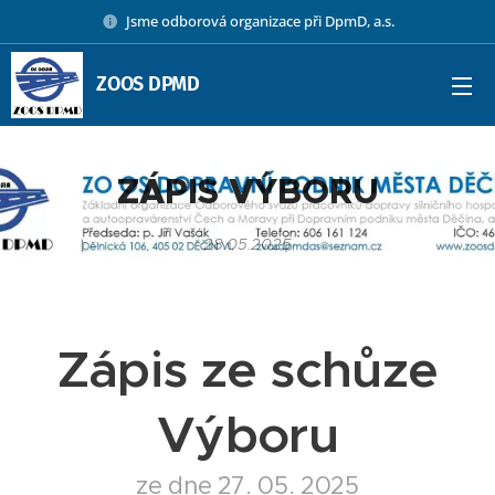
Jsme odborová organizace při DpmD, a.s.
ZOOS DPMD
ZÁPIS VÝBORU
28.05.2025
Zápis ze schůze
Výboru
ze dne ¨27. 05. 2025