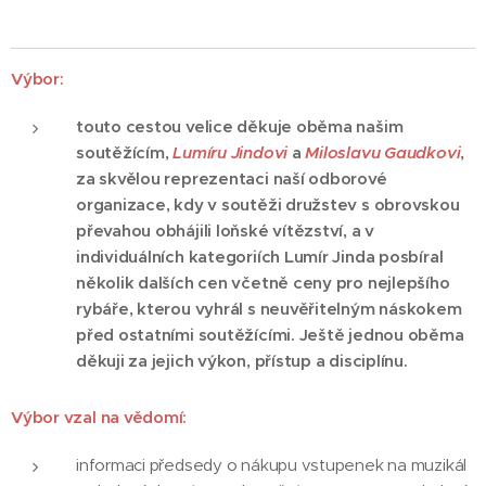
Výbor
:
touto cestou velice děkuje oběma našim
soutěžícím,
Lumíru Jindovi
a
Miloslavu Gaudkovi
,
za skvělou reprezentaci naší odborové
organizace, kdy v soutěži družstev s obrovskou
převahou obhájili loňské vítězství, a v
individuálních kategoriích Lumír Jinda posbíral
několik dalších cen včetně ceny pro nejlepšího
rybáře, kterou vyhrál s neuvěřitelným náskokem
před ostatními soutěžícími. Ještě jednou oběma
děkuji za jejich výkon, přístup a disciplínu.
Výbor
vzal na vědomí:
informaci předsedy o nákupu vstupenek na muzikál