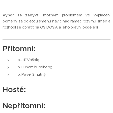
Výbor se zabýval
možným problémem ve vyplácení
odměny za odjetou směnu navíc nad rámec rozvrhu směn a
rozhodl se obrátit na OS DOSIA a jeho právní oddělení
Přítomni:
p. Jiří Vašák;
p. Lubomír Freiberg;
p. Pavel Smutný
Hosté:
Nepřítomni: