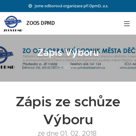
Jsme odborová organizace při DpmD, a.s.
ZOOS DPMD
Zápis Výboru
01.02.2018
Zápis ze schůze
Výboru
ze dne 01. 02. 2018