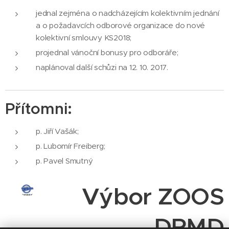
jednal zejména o nadcházejícím kolektivním jednání
a o požadavcích odborové organizace do nové
kolektivní smlouvy KS2018;
projednal vánoční bonusy pro odboráře;
naplánoval další schůzi na 12. 10. 2017.
Přítomni:
p. Jiří Vašák;
p. Lubomír Freiberg;
p. Pavel Smutný
Výbor ZOOS
DPMD