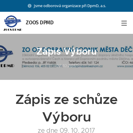
Jsme odborová organizace při DpmD, a.s.
ZOOS DPMD
Zápis Výboru
09.10.2017
Zápis ze schůze
Výboru
ze dne 09. 10. 2017