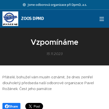
Jsme odborová organizace při DpmD, a.s.
ZOOS DPMD
Vzpomínáme
15.11.2023
Přátelé, bohužel vám musím oznámit, že dnes zemřel
dlouholetý předseda naší odborové organizace Pavel
Rožánek. Čest jeho památce 🕯
Share