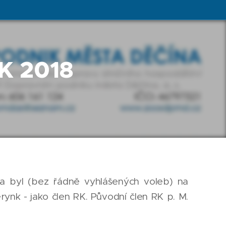
K 2018
a byl (bez řádně vyhlášených voleb) na
rynk - jako člen RK. Původní člen RK p. M.