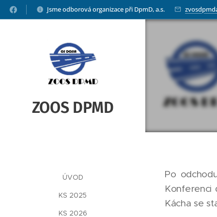
Jsme odborová organizace při DpmD, a.s.
zvosdpmd
ZOOS DPMD
Po odchodu
ÚVOD
Konferenci 
KS 2025
Kácha se st
KS 2026