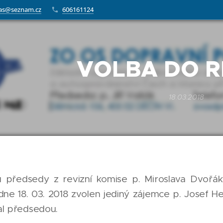
as@seznam.cz
606161124
VOLBA DO R
18.03.2018
 předsedy z revizní komise p. Miroslava Dvořák
dne 18. 03. 2018 zvolen jediný zájemce p. Josef He
al předsedou.