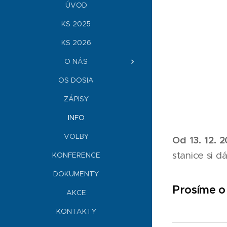
ÚVOD
KS 2025
KS 2026
O NÁS
OS DOSIA
ZÁPISY
INFO
VOLBY
Od 13. 12. 
stanice si d
KONFERENCE
DOKUMENTY
Prosíme o 
AKCE
KONTAKTY