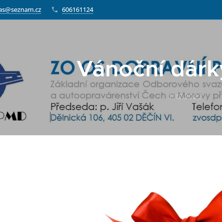
as@seznam.cz
606161124
Vánoční dárk
11.12.2022