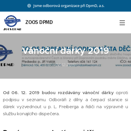
Jsme odborová organizace při DpmD, a.s.
ZOOS DPMD
Vánoční dárky 2019
03.12.2019
Od 06. 12. 2019 budou rozdávány vánoční dárky
oproti
podpisu v seznamu. Odboráři z dílny a čerpací stanice si
dárek vyzvednout u p. L. Freiberga a řidiči na výpravně u
službu konajícího dispečera.