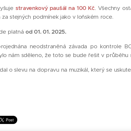
stravenkový paušál na 100 Kč
vyšuje
. Všechny ost
 a za stejných podmínek jako v loňském roce.
od 01. 01. 2025.
de platná
projednána neodstraněná závada po kontrole BO
ylo nám sděleno, že toto se bude řešit v průběhu
al o slevu na dopravu na muzikál, který se uskute