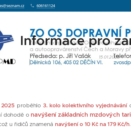
as@seznam.cz
606161124
Informace pro z
15.01.2025
. 2025
3. kolo kolektivního vyjednávání
proběhlo
o
navýšení základních mzdových tari
í dohodě o
navýšení o 10 Kč na 179 Kč/h
 což u řidičů znamená
.