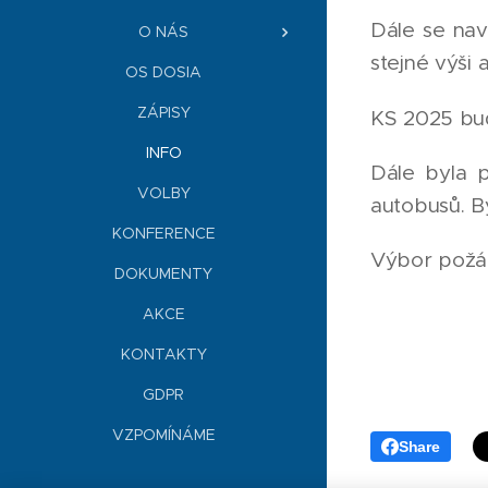
Dále se na
O NÁS
stejné výši
OS DOSIA
ZÁPISY
KS 2025 bu
INFO
Dále byla 
VOLBY
autobusů. B
KONFERENCE
Výbor požád
DOKUMENTY
AKCE
KONTAKTY
GDPR
VZPOMÍNÁME
Share