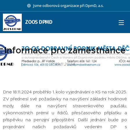
Jsme odborová organizace při DpmD, a.s.
ZOOS DPMD
Informace pro zaměstnance
19.11.2024
Dne 18.11.2024 proběhlo 1. kolo vyjednávání o KS na rok 2025.
ZV přednesl své požadavky na navýšení základní hodinové
mzdy, dále na navýšení stravenkového paušálu,
výkonnostních prémií u řidičů, přesčasového příplatku a
příspěvku na penzijní připojištění. Další jednání bude po
projednání našich požadavků vedením DP s