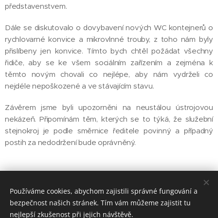
představenstvem.
Dále se diskutovalo o dovybavení nových WC kontejnerů o
rychlovarné konvice a mikrovlnné trouby, z toho nám byly
přislíbeny jen konvice. Tímto bych chtěl požádat všechny
řidiče, aby se ke všem sociálním zařízením a zejména k
těmto novým chovali co nejlépe, aby nám vydrželi co
nejdéle nepoškozené a ve stávajícím stavu.
Závěrem jsme byli upozorněni na neustálou ústrojovou
nekázeň. Připomínám těm, kterých se to týká, že služební
stejnokroj je podle směrnice ředitele povinný a případný
postih za nedodržení bude oprávněný.
Po dalším kole vyjednávání budeme opět informovat.
Používáme cookies, abychom zajistili správné fungování a
bezpečnost našich stránek. Tím vám můžeme zajistit tu
nejlepší zkušenost při jejich návštěvě.