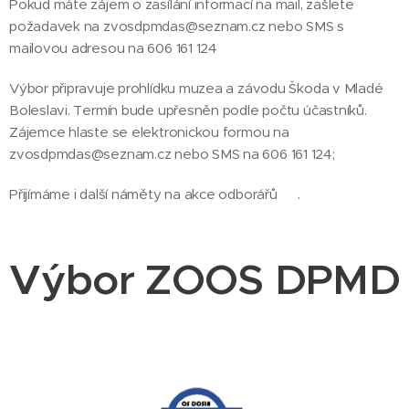
Pokud máte zájem o zasílání informací na mail, zašlete
požadavek na zvosdpmdas@seznam.cz nebo SMS s
mailovou adresou na 606 161 124
Výbor připravuje prohlídku muzea a závodu Škoda v Mladé
Boleslavi. Termín bude upřesněn podle počtu účastníků.
Zájemce hlaste se elektronickou formou na
zvosdpmdas@seznam.cz nebo SMS na 606 161 124;
Přijímáme i další náměty na akce odborářů ☺.
Výbor ZOOS DPMD