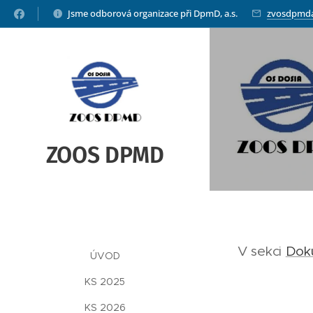
Jsme odborová organizace při DpmD, a.s.
zvosdpmd
ZOOS DPMD
V sekci
Dok
ÚVOD
KS 2025
KS 2026