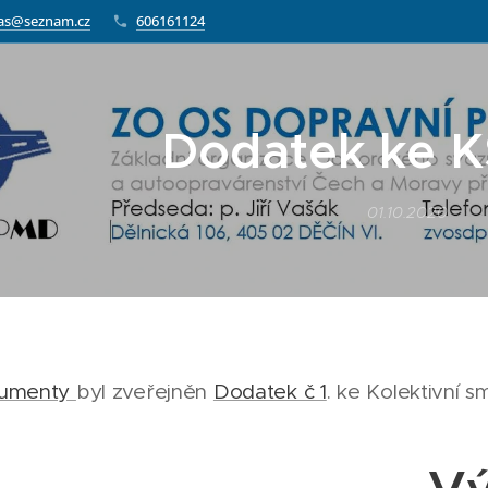
as@seznam.cz
606161124
Dodatek ke 
01.10.2020
umenty
byl zveřejněn
Dodatek č 1
. ke Kolektivní 