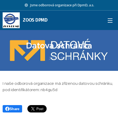
Jsme odborová organizace při DpmD, a.s.
ZOOS DPMD
Datová schránka
30.09.2023
I naše odborová organizace má zřízenou datovou schránku,
pod identifikátorem: nb4gu5d
Share