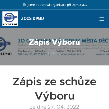
Jsme odborová organizace při DpmD, a.s.
ZOOS DPMD
Zápis Výboru
05.05.2022
Zápis ze schůze
Výboru
ze dne 27. 04. 2022