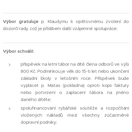
Výbor gratuluje
p. Klaudymu k opětovnému zvolení do
dozorčí rady, což je příslibem další vzájemné spolupráce;
Výbor schválil:
příspěvek na letní tábor na dítě člena odborů ve výši
800 Kč. Podmínkou je věk do 15-ti let nebo ukončení
základní školy v letošním roce. Příspěvek bude
vyplácet p. Matas (pokladna) oproti kopii faktury
nebo potvrzení o zaplacení tábora na jméno
daného dítěte;
spolufinancování rybářské soutěže a rozpočítání
vložených nákladů mezi všechny zúčastněné
dopravní podniky;