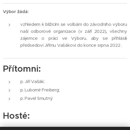
Výbor žádá:
vzhledem k blížícím se volbám do závodního výboru
naší odborové organizace (v září 2022)
,
všechny
zájemce o práci ve Výboru, aby se přihlásili
předsedovi Jiřímu Vašákovi do konce srpna 2022 .
Přítomni:
p. Jiří Vašák;
p. Lubomír Freiberg;
p. Pavel Smutný
Hosté: