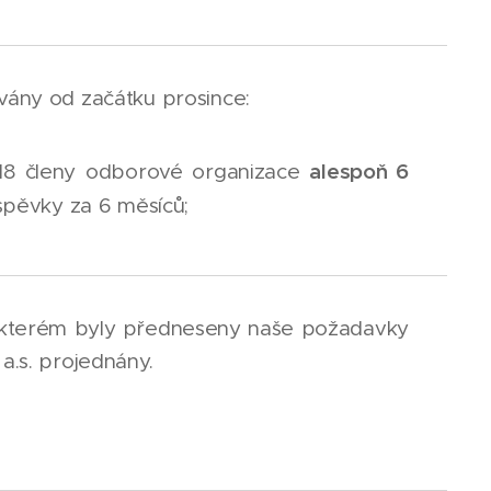
ávány od začátku prosince:
alespoň 6
 2018 členy odborové organizace
íspěvky za 6 měsíců;
 kterém byly předneseny naše požadavky
a.s. projednány.