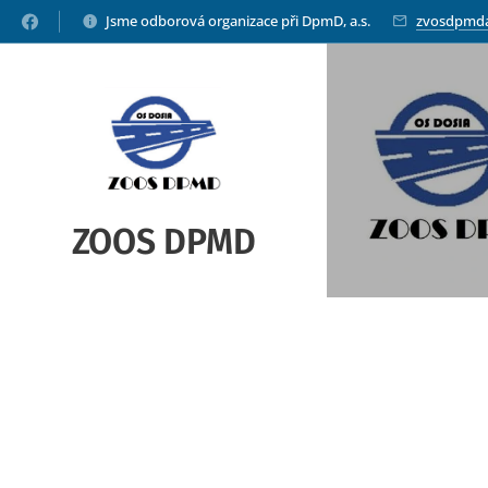
Jsme odborová organizace při DpmD, a.s.
zvosdpmd
ZOOS DPMD