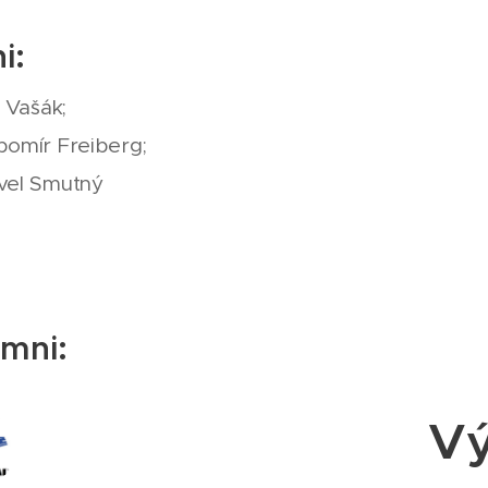
i:
í Vašák;
bomír Freiberg;
vel Smutný
omni:
V