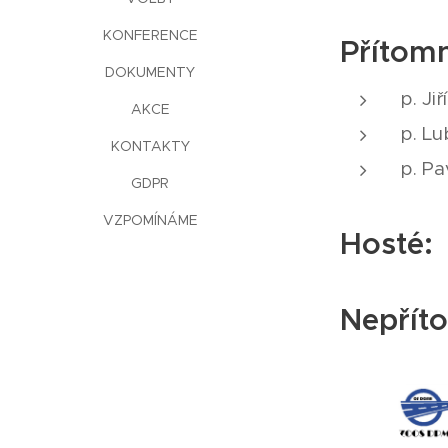
KONFERENCE
Přítomn
DOKUMENTY
p. Jiř
AKCE
p. Lu
KONTAKTY
p. Pa
GDPR
VZPOMÍNÁME
Hosté:
Nepřít