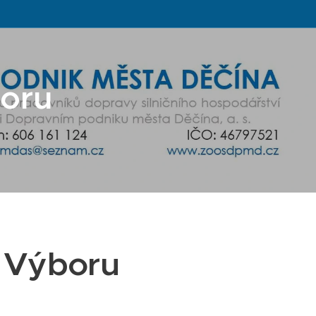
oru
e Výboru
8