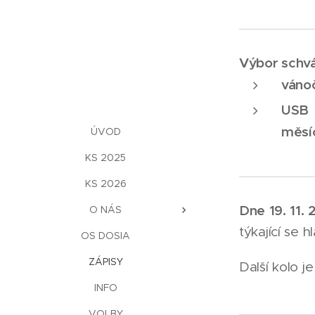
Výbor schvál
vánoč
USB 
měsí
ÚVOD
KS 2025
KS 2026
Dne 19. 11. 
O NÁS
týkající se
OS DOSIA
ZÁPISY
Další kolo j
INFO
VOLBY