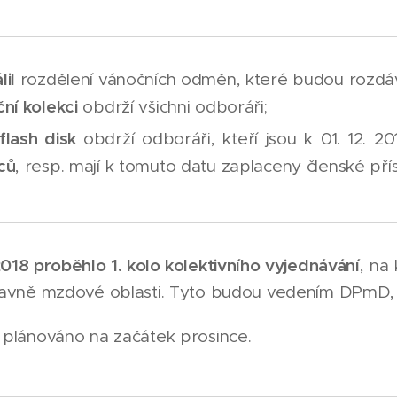
il
rozdělení vánočních odměn, které budou rozd
ní kolekci
obdrží všichni odboráři;
flash disk
obdrží odboráři, kteří jsou k 01. 12.
ců
, resp. mají k tomuto datu zaplaceny členské př
2018 proběhlo 1. kolo kolektivního vyjednávání
, na
 hlavně mzdové oblasti. Tyto budou vedením DPmD, 
e plánováno na začátek prosince.