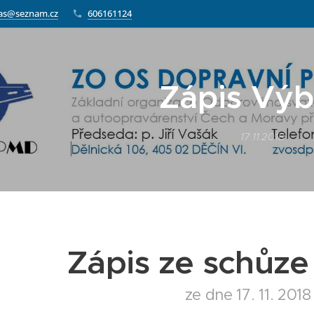
as@seznam.cz
606161124
Zápis Výb
17.11.2018
Zápis ze schůz
ze dne 17. 11. 201