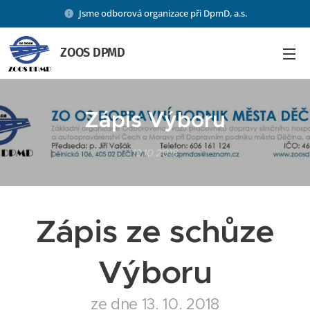
Jsme odborová organizace při DpmD, a.s.
ZOOS DPMD
Zápis Výboru
13.10.2018
Zápis ze schůze
Výboru
ze dne 13. 10. 2018