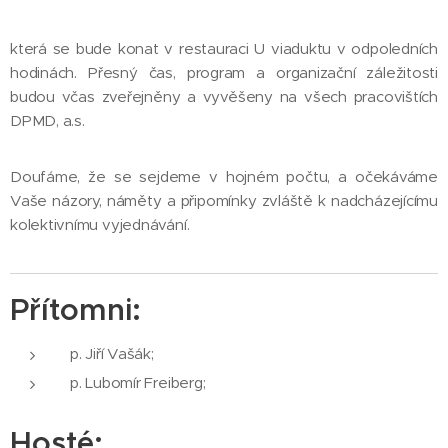
která se bude konat v restauraci U viaduktu v odpoledních
hodinách. Přesný čas, program a organizační záležitosti
budou včas zveřejněny a vyvěšeny na všech pracovištích
DPMD, a.s.
Doufáme, že se sejdeme v hojném počtu, a očekáváme
Vaše názory, náměty a připomínky zvláště k nadcházejícímu
kolektivnímu vyjednávání.
Přítomni:
p. Jiří Vašák;
p. Lubomír Freiberg;
Hosté: