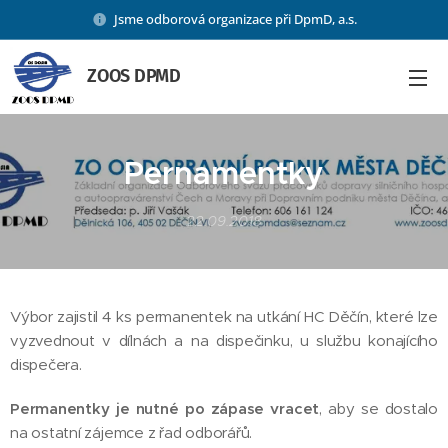
Jsme odborová organizace při DpmD, a.s.
ZOOS DPMD
Pernamentky
22.09.2018
Výbor zajistil 4 ks permanentek na utkání HC Děčín, které lze
vyzvednout v dílnách a na dispečinku, u službu konajícího
dispečera.
Permanentky je nutné po zápase vracet
, aby se dostalo
na ostatní zájemce z řad odborářů.