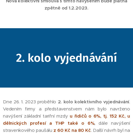
Nová kolektivní smlouva s tímto navýšením bude platná
zpětně od 1.2.2023.
2. kolo vyjednávání
Dne 26. 1. 2023 proběhlo
2. kolo kolektivního vyjednávání
.
Vedením firmy a představenstvem nám bylo navrženo
navýšení základní tarifní mzdy
u řidičů
o 6%, tj. 152 Kč, u
dělnických profesí a THP také o 6%
,
dále navýšení
stravenkového paušálu
z 60 Kč na 80 Kč
. Další návrh byl na