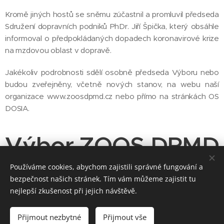
Kromě jiných hostů se sněmu zúčastnil a promluvil předseda
Sdružení dopravních podniků PhDr. Jiří Špička, který obsáhle
informoval o předpokládaných dopadech koronavirové krize
na mzdovou oblast v dopravě.
Jakékoliv podrobnosti sdělí osobně předseda Výboru nebo
budou zveřejněny, včetně nových stanov, na webu naší
organizace www.zoosdpmd.cz nebo přímo na stránkách OS
DOSIA.
Výbor ZOOS DPMD
Používáme cookies, abychom zajistili správné fungování a
bezpečnost našich stránek. Tím vám můžeme zajistit tu
nejlepší zkušenost při jejich návštěvě.
Share
Přijmout nezbytné
Přijmout vše