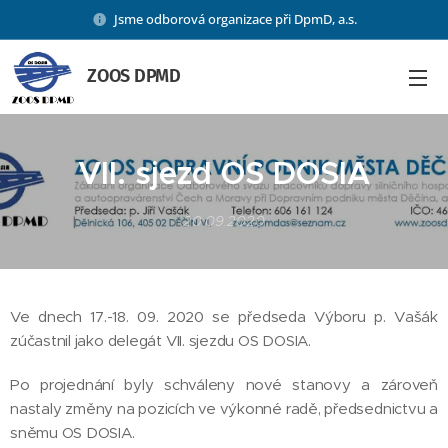
Jsme odborová organizace při DpmD, a.s.
ZOOS DPMD
VII. sjezd OS DOSIA
20.09.2020
Ve dnech 17.-18. 09. 2020 se předseda Výboru p. Vašák
zúčastnil jako delegát VII. sjezdu OS DOSIA.
Po projednání byly schváleny nové stanovy a zároveň
nastaly změny na pozicích ve výkonné radě, předsednictvu a
sněmu OS DOSIA.