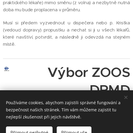
praktického lékaře) mimo směnu (z volna) a nezbytně nutná
doba mu bude proplacena v průměru.
Musí si předem vyzvednout u dispečera nebo p. Kristka
(vedoucí dopravy) propustku a nechat si ji u všech lékařů,
které navštíví, potvrdit, a následně ji odevzdá na stejném
místě.
Výbor ZOOS
DPMD
Používáme cookies, abychom zajistili správné fungování a
bezpečnost našich stránek. Tím vám můžeme zajistit tu
nejlepší zkušenost při jejich návštěvě.
Share
Přijmout nezbytné
Přijmout vše