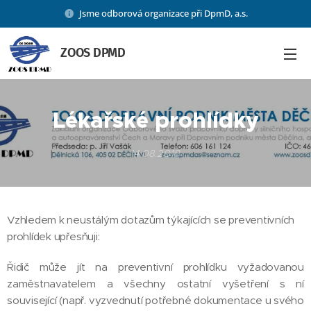
Jsme odborová organizace při DpmD, a.s.
ZOOS DPMD
Lékařské prohlídky
14.08.2018
Vzhledem k neustálým dotazům týkajících se preventivních
prohlídek upřesňuji:
Řidič může jít na preventivní prohlídku vyžadovanou
zaměstnavatelem a všechny ostatní vyšetření s ní
související (např. vyzvednutí potřebné dokumentace u svého