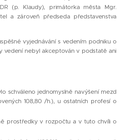
DR (p. Klaudy), primátorka města Mgr.
itel a zároveň předseda představenstva
úspěšné vyjednávání s vedením podniku o
ny vedení nebyl akceptován v podstatě ani
bylo schváleno jednomyslně navýšení mezd
ených 108,80 /h.), u ostatních profesí o
 prostředky v rozpočtu a v tuto chvíli o