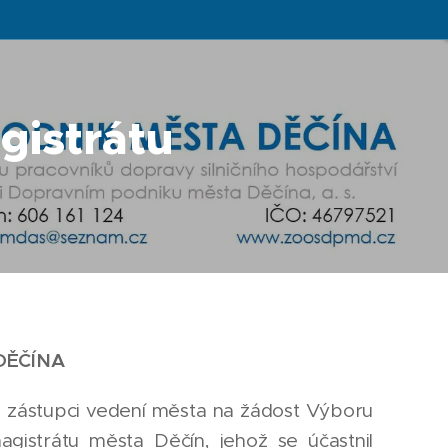
gistrátu
 DĚČÍNA
se zástupci vedení města na žádost Výboru
strátu města Děčín, jehož se účastnil