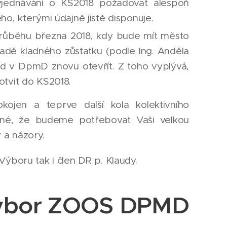
yjednávání o KS2018 požadovat alespoň
, kterými údajně jistě disponuje.
 průběhu března 2018, kdy bude mít město
adě kladného zůstatku (podle Ing. Anděla
zd v DpmD znovu otevřít. Z toho vyplývá,
tvit do KS2018.
jen a teprve další kola kolektivního
asné, že budeme potřebovat Vaši velkou
 a názory.
ýboru tak i člen DR p. Klaudy.
ýbor ZOOS DPMD