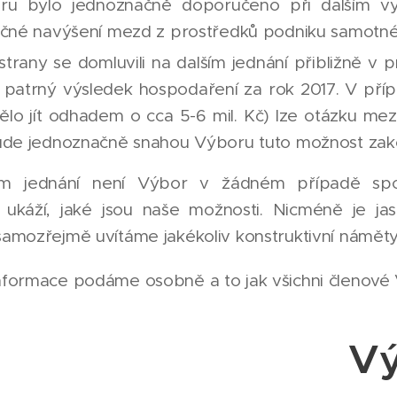
ru bylo jednoznačně doporučeno při dalším v
čné navýšení mezd z prostředků podniku samotného
trany se domluvili na dalším jednání přibližně v
 patrný výsledek hospodaření za rok 2017. V příp
lo jít odhadem o cca 5-6 mil. Kč) lze otázku me
ude jednoznačně snahou Výboru tuto možnost zako
m jednání není Výbor v žádném případě spoko
í ukáží, jaké jsou naše možnosti. Nicméně je j
amozřejmě uvítáme jakékoliv konstruktivní náměty
formace podáme osobně a to jak všichni členové V
V