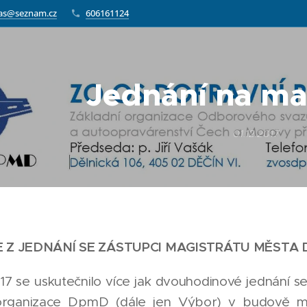
as@seznam.cz
606161124
Jednání na ma
01.12.2017
 Z JEDNÁNÍ SE ZÁSTUPCI MAGISTRÁTU MĚSTA
2017 se uskutečnilo více jak dvouhodinové jednání 
rganizace DpmD (dále jen Výbor) v budově magi