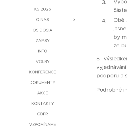
Výbo
KS 2026
částe
Obě s
O NÁS
jasně
OS DOSIA
by mě
ZÁPISY
že b
INFO
S výsledke
VOLBY
vyjednáván
KONFERENCE
podporu a s
DOKUMENTY
Podrobné in
AKCE
KONTAKTY
GDPR
VZPOMÍNÁME