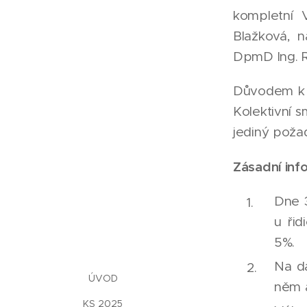
kompletní 
Blažková, 
DpmD Ing. R
Důvodem k o
Kolektivní 
jediný poža
Zásadní inf
Dne 3
u řid
5%.
Na da
ÚVOD
něm a
KS 2025