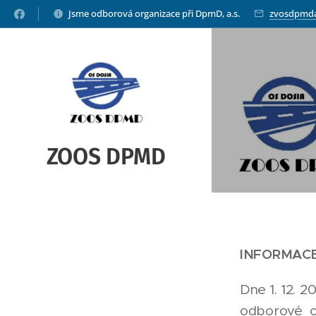
Jsme odborová organizace při DpmD, a.s.
zvosdpmd
ZOOS DPMD
INFORMACE
Dne 1. 12. 
odborové o