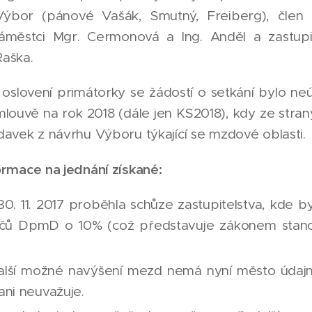
Výbor (pánové Vašák, Smutný, Freiberg), člen 
náměstci Mgr. Cermonová a Ing. Anděl a zastup
aška.
slovení primátorky se žádostí o setkání bylo ne
smlouvě na rok 2018 (dále jen KS2018), kdy ze stra
davek z návrhu Výboru týkající se mzdové oblasti.
ormace na jednání získané:
0. 11. 2017 proběhla schůze zastupitelstva, kde 
ičů DpmD o 10% (což představuje zákonem stanov
lší možné navýšení mezd nemá nyní město údajně
ni neuvažuje.